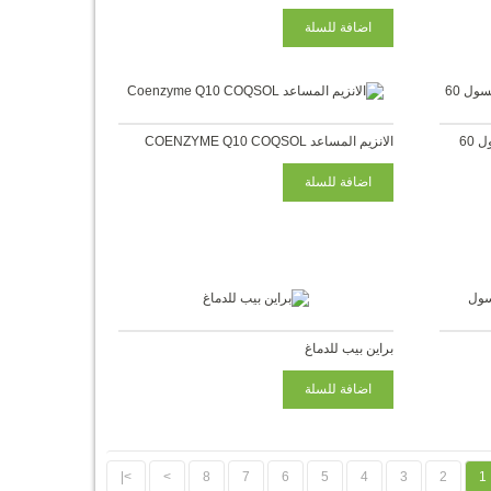
الانزيم المساعد COENZYME Q10 COQSOL
براين بيب للدماغ
>|
>
8
7
6
5
4
3
2
1