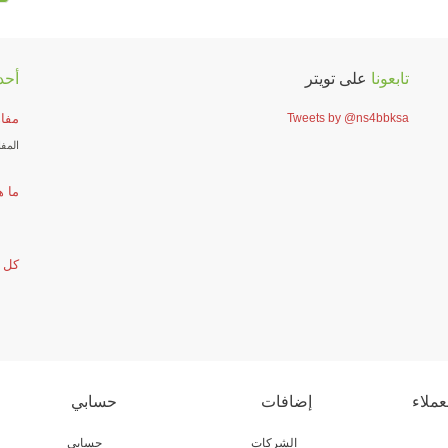
تابعونا
على تويتر
أحد
Tweets by @ns4bbksa
مفاه
المفا
ما ه
كل م
عملاء
إضافات
حسابي
الشركات
حسابي