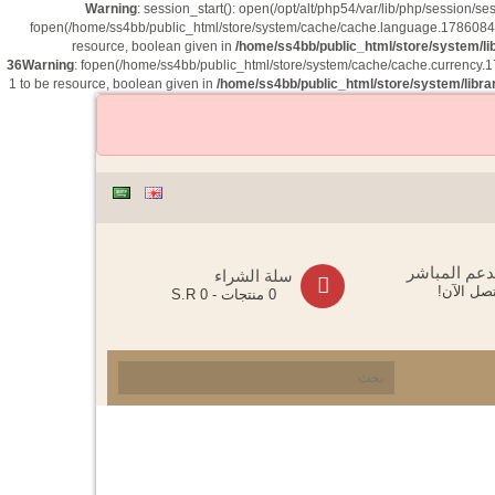
Warning
: session_start(): open(/opt/alt/php54/var/lib/php/sessi
fopen(/home/ss4bb/public_html/store/system/cache/cache.language.178608485
resource, boolean given in
/home/ss4bb/public_html/store/system/li
36
Warning
: fopen(/home/ss4bb/public_html/store/system/cache/cache.currency.1
1 to be resource, boolean given in
/home/ss4bb/public_html/store/system/libra
دعم المباشر
سلة الشراء
صل الآن!
0 منتجات - S.R 0