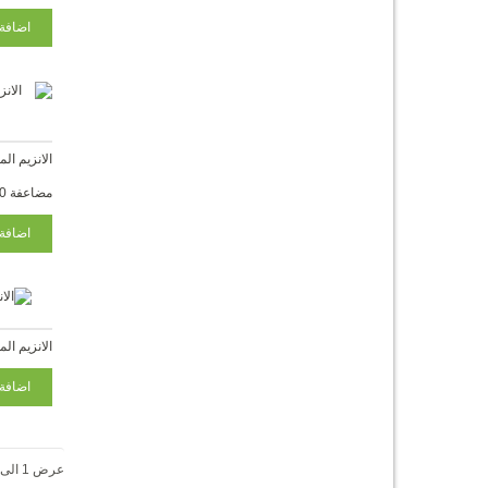
مضاعفة 120 سوفتغيل
الانزيم المساعد COQ10 
عرض 1 الى 15 من 112 (8 صفحات)