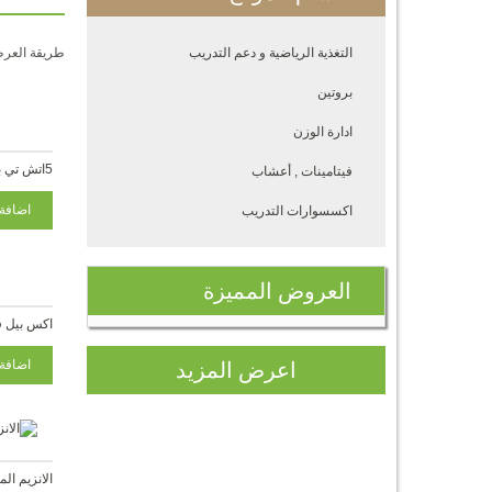
التغذية الرياضية و دعم التدريب
طريقة العر
بروتين
ادارة الوزن
5اتش تي بي 100 ملغ 60 حبة
فيتامينات , أعشاب
اكسسوارات التدريب
العروض
المميزة
اكس بيل ف
اعرض المزيد
الانزيم المساعد 400ملغ 