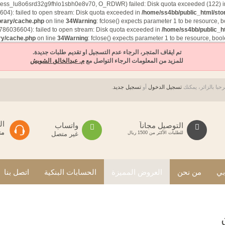
ion/sess_lu8o6srd32g9fhlo1sbh0e8v70, O_RDWR) failed: Disk quota exceeded (122) 
4): failed to open stream: Disk quota exceeded in
/home/ss4bb/public_html/sto
brary/cache.php
on line
34
Warning
: fclose() expects parameter 1 to be resource, 
786036604): failed to open stream: Disk quota exceeded in
/home/ss4bb/public_ht
ry/cache.php
on line
34
Warning
: fclose() expects parameter 1 to be resource, boo
تم ايقاف المتجر، الرجاء عدم التسجيل او تقديم طلبات جديدة.
للمزيد من المعلومات الرجاء التواصل مع
م. عبدالخالق الشويش
حبا بالزائر، يمكنك
تسجيل الدخول
أو
تسجيل جديد
.
ال
التوصيل مجاناً
واتساب
مت
للطلبات الأكثر من 1500 ريال
غير متصل
ي
من نحن
العروض المميزة
الحسابات البنكية
اتصل بنا