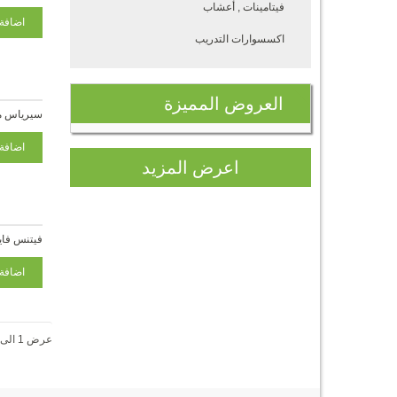
فيتامينات , أعشاب
اكسسوارات التدريب
العروض
المميزة
سيرياس م
اعرض المزيد
فيتنس فايبر 30 س
عرض 1 الى 15 من 21 (2 صفحات)