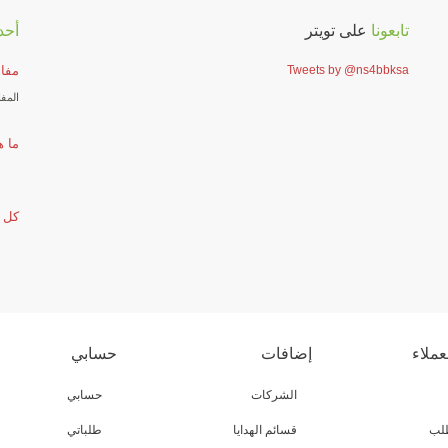
تابعونا
على تويتر
أحد
Tweets by @ns4bbksa
مفاه
المفا
ما ه
كل م
عملاء
إضافات
حسابي
الشركات
حسابي
طلب
قسائم الهدايا
طلباتي