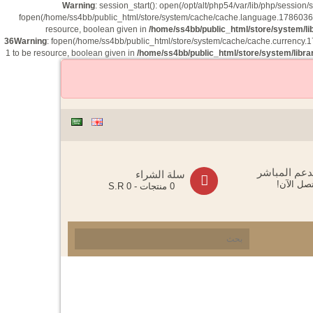
Warning
: session_start(): open(/opt/alt/php54/var/lib/php/sess
fopen(/home/ss4bb/public_html/store/system/cache/cache.language.178603660
resource, boolean given in
/home/ss4bb/public_html/store/system/li
36
Warning
: fopen(/home/ss4bb/public_html/store/system/cache/cache.currency.1
1 to be resource, boolean given in
/home/ss4bb/public_html/store/system/libra
دعم المباشر
سلة الشراء
صل الآن!
0 منتجات - S.R 0