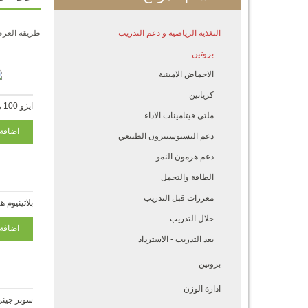
التغذية الرياضية و دعم التدريب
طريقة العر
بروتين
الاحماض الامينية
كرياتين
ايزو 100 واي بروتين شوكولاتة
ملتي فيتامينات الاداء
دعم التستوستيرون الطبيعي
دعم هرمون النمو
الطاقة والتحمل
معززات قبل التدريب
بلاتينيوم 
خلال التدريب
بعد التدريب - الاسترداد
بروتين
ادارة الوزن
سوبر جينر