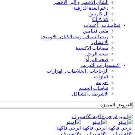
الشاي الاخضر و البن الاخضر
دعم الغدة الدرقية
ال كارنتين
كلا CLA
فيتامينات , أعشاب
ملتي فيتامين
زيت السمك , زيت الكتان , الاوميجا
الاعشاب
مضادات الاكسدة
صحة الرجل
صحة المرأة
اكسسوارات التدريب
الزجاجات , الخلاطات , الهزازات
قفازات
احزمة
قياسات الجسم
الاشرطة , الشناكل
العروض المميزة