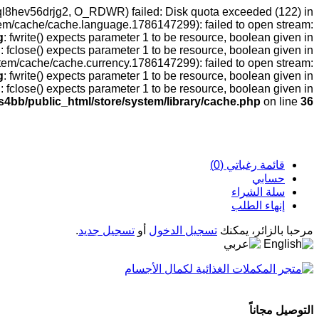
2aql8hev56drjg2, O_RDWR) failed: Disk quota exceeded (122) in
tem/cache/cache.language.1786147299): failed to open stream:
g
: fwrite() expects parameter 1 to be resource, boolean given in
g
: fclose() expects parameter 1 to be resource, boolean given in
stem/cache/cache.currency.1786147299): failed to open stream:
g
: fwrite() expects parameter 1 to be resource, boolean given in
g
: fclose() expects parameter 1 to be resource, boolean given in
s4bb/public_html/store/system/library/cache.php
on line
36
قائمة رغباتي (0)
حسابي
سلة الشراء
إنهاء الطلب
مرحبا بالزائر، يمكنك
تسجيل الدخول
أو
تسجيل جديد
.
التوصيل مجاناً