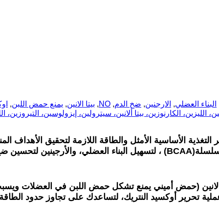
البناء العضلي
,
الارجنين
,
ضخ الدم
,
NO
,
بيتا الانين
,
يمنع حمض اللبن
,
اوك
ن، الليزين، الكارنوزين، بيتا ألانين، سيترولين، إيزولوسين، التيروزين، اللي
ر التغذية الأساسية الأمثل والطاقة اللازمة لتحقيق الأهداف ا
لسلسلة
(BCAA)
، لتسهيل البناء العضلي، والأرجينين لتحسين ض
ألانين (حمض أميني يمنع تشكل حمض اللبن في العضلات ويسبب
ملية تحرير أوكسيد النتريك، لتساعدك على تجاوز حدود الطاقة