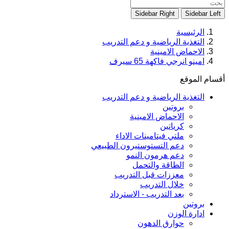
Sidebar Right
Sidebar Left
الرئيسية
التغذية الرياضية و دعم التدريب
الاحماض الامينية
امينو انرجي فاكهة 65 سيرف
أقسام الموقع
التغذية الرياضية و دعم التدريب
بروتين
الاحماض الامينية
كرياتين
ملتي فيتامينات الاداء
دعم التستوستيرون الطبيعي
دعم هرمون النمو
الطاقة والتحمل
معززات قبل التدريب
خلال التدريب
بعد التدريب - الاسترداد
بروتين
ادارة الوزن
حوارق الدهون