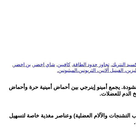
سيد النتريك
,
تجاوز حدود الطاقة
,
كافيين
,
شاي اخضر
,
بن اخضر
,
زين، الفينيل ألانين، الثريونين،الميثيونين.
لمنشودة. يجمع أمينو إينرجي بين أحماض أمينية حرة وأحماض
خ الدم للعضلات
.
 التشنجات والآلام العضلية) وعناصر مغذية خاصة لتسهيل
.