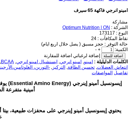
امينو انرجي فاكهة 65 سيرف
مشاركة
الشركة :
Optimum Nutrition | ON
النوع :
173117
نقاط المكافآت :
24
حالة التوفر :
حجز مسبق ( يصل خلال اربع ايام)
الكمية:
+
-
إضافة لرغباتي
اضافة للمقارنة
الكلمات الدليليلة :
امينو
,
امينو انرجي
,
ايسنشيال امينو انرجي
,
BCAA
,
انتعاش العضلات
,
تحسين الطاقة
,
التركيز
,
-التورين، الغلوتامين،الأرجيني
تفاصيل
المواصفات
إيسونسيل أمينو إينرجي
(Essential Amino Energy)
يوف
أمينية متفرعة ا
يحتوي إيسونسيل أمينو إينرجي على محفزات طبيعية، بيتا 
ع