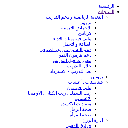
الرئيسية
المنتجات
التغذية الرياضية و دعم التدريب
بروتين
الاحماض الامينية
كرياتين
ملتي فيتامينات الاداء
الطاقة والتحمل
دعم التستوستيرون الطبيعي
دعم هرمون النمو
معززات قبل التدريب
خلال التدريب
بعد التدريب - الاسترداد
بروتين
فيتامينات , أعشاب
ملتي فيتامين
زيت السمك , زيت الكتان , الاوميجا
الاعشاب
مضادات الاكسدة
صحة الرجل
صحة المرأة
ادارة الوزن
حوارق الدهون