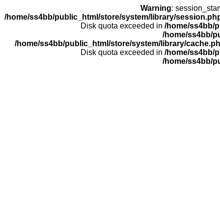
Warning
: session_sta
/home/ss4bb/public_html/store/system/library/session.ph
Disk quota exceeded in
/home/ss4bb/pu
/home/ss4bb/pu
/home/ss4bb/public_html/store/system/library/cache.p
Disk quota exceeded in
/home/ss4bb/pu
/home/ss4bb/pu