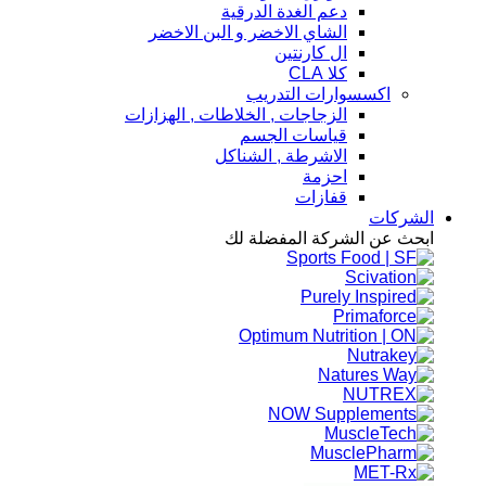
دعم الغدة الدرقية
الشاي الاخضر و البن الاخضر
ال كارنتين
كلا CLA
اكسسوارات التدريب
الزجاجات , الخلاطات , الهزازات
قياسات الجسم
الاشرطة , الشناكل
احزمة
قفازات
الشركات
ابحث عن الشركة المفضلة لك