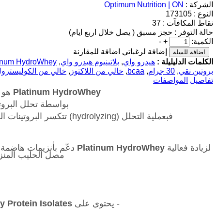
الشركة :
Optimum Nutrition | ON
النوع :
173105
نقاط المكافآت :
37
حالة التوفر :
حجز مسبق ( يصل خلال اربع ايام)
الكمية:
+
-
إضافة لرغباتي
اضافة للمقارنة
الكلمات الدليليلة :
هيدرو واي
,
بلاتينيوم هيدرو واي
,
inum HydroWhey
بروتين نقي
,
30 جرام
,
bcaa
,
خالي من اللاكتوز
,
خالي من الكوليسترو
تفاصيل
المواصفات
Platinum HydroWhey
هو 
بواسطة تحلل البروت
فبعملية التحلل (hydrolyzing) تتكسر البروتينات الكبيرة إلى أجزاء أصغر قادرة على الوصول إلى الخلايا بسرعة وتمكين العضلات من إعادة البناء بسرعة كبيرة جداً.
لزيادة فعالية
Platinum HydroWhey
دعّم بأنزيمات هاضمة و
مصل الحليب المنزوع
- يحتوي على
 Protein Isolates