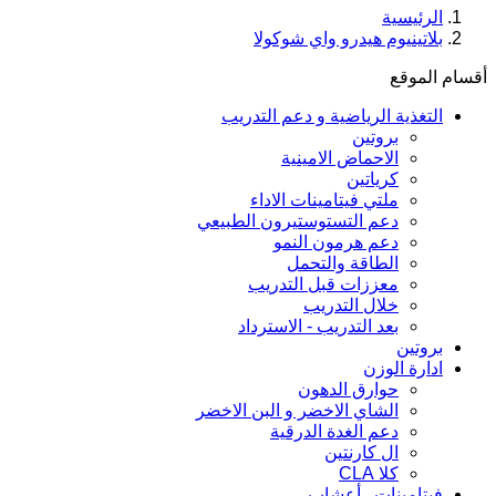
الرئيسية
بلاتينيوم هيدرو واي شوكولا
أقسام الموقع
التغذية الرياضية و دعم التدريب
بروتين
الاحماض الامينية
كرياتين
ملتي فيتامينات الاداء
دعم التستوستيرون الطبيعي
دعم هرمون النمو
الطاقة والتحمل
معززات قبل التدريب
خلال التدريب
بعد التدريب - الاسترداد
بروتين
ادارة الوزن
حوارق الدهون
الشاي الاخضر و البن الاخضر
دعم الغدة الدرقية
ال كارنتين
كلا CLA
فيتامينات , أعشاب