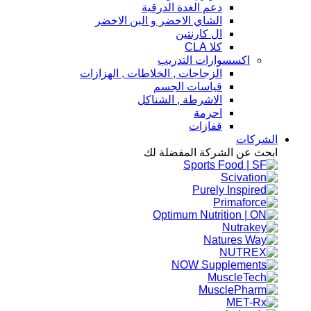
دعم الغدة الدرقية
الشاي الاخضر و البن الاخضر
ال كارنتين
كلا CLA
اكسسوارات التدريب
الزجاجات , الخلاطات , الهزازات
قياسات الجسم
الاشرطة , الشناكل
احزمة
قفازات
الشركات
ابحث عن الشركة المفضلة لك