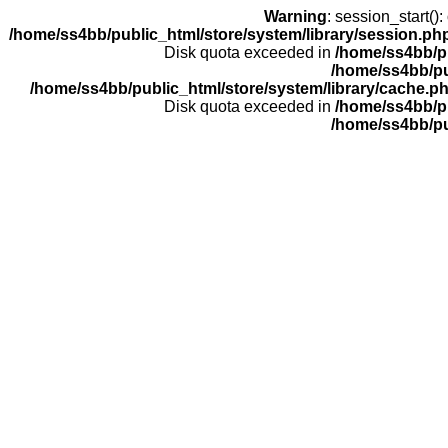
Warning
: session_start(
/home/ss4bb/public_html/store/system/library/session.ph
Disk quota exceeded in
/home/ss4bb/pu
/home/ss4bb/pu
/home/ss4bb/public_html/store/system/library/cache.p
Disk quota exceeded in
/home/ss4bb/pu
/home/ss4bb/pu