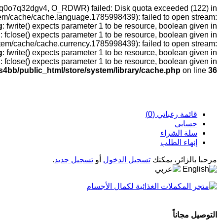
obuq0o7q32dgv4, O_RDWR) failed: Disk quota exceeded (122) in
tem/cache/cache.language.1785998439): failed to open stream:
g
: fwrite() expects parameter 1 to be resource, boolean given in
g
: fclose() expects parameter 1 to be resource, boolean given in
stem/cache/cache.currency.1785998439): failed to open stream:
g
: fwrite() expects parameter 1 to be resource, boolean given in
g
: fclose() expects parameter 1 to be resource, boolean given in
s4bb/public_html/store/system/library/cache.php
on line
36
قائمة رغباتي (0)
حسابي
سلة الشراء
إنهاء الطلب
مرحبا بالزائر، يمكنك
تسجيل الدخول
أو
تسجيل جديد
.
التوصيل مجاناً