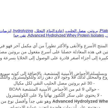
Plat
,
بروتين
,
مصل الحليب
,
اعادة البناء
,
التحلل
,
hydrolyzing
,
انزيمات
ل
,
Advanced Hydrolyzed Whey Protein Isolates
,
نقي جدا
المنتج الأسرع والأنقى والأكثر تطوراً من أي مكمل آخر فهو في ك
ين في هذه المعادلة حصلنا على أسرع مفعول من بروتين مصل
بسلسلة الأحماض الأمينية المتشعبة. بالإضافة إلى كونه سريع ف
 والمحلّل لذلك فلا وجود لأي دهن زائد وللكوليسترول واللّكت
- 30 غم بروتين مصل الحليب النقي لكل مكيال
- حوالي 9 غم من الأحماض الأمينية المتشعبة BCAA
- لا يحتوي على سكر اللّكتوز نهائياً ولا على الكوليسترول
Advanced Hydrolyzed Whey
وهو نقي جداً وأفضل نوع من 
- يحتوي على أنزيمات هاضمة لتعزيز عملية الامتصاص