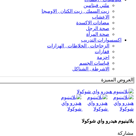
ملتي فيتامين
زيت السمك , زيت الكتان , الاوميجا
الاعشاب
مضادات الاكسدة
صحة الرجل
صحة المرأة
اكسسوارات التدريب
الزجاجات , الخلاطات , الهزازات
قفازات
احزمة
قياسات الجسم
الاشرطة , الشناكل
العروض المميزة
بلاتينيوم هيدرو واي شوكولا
مشاركة