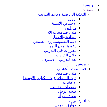
الرئيسية
المنتجات
التغذية الرياضية و دعم التدريب
بروتين
الاحماض الامينية
كرياتين
ملتي فيتامينات الاداء
الطاقة والتحمل
دعم التستوستيرون الطبيعي
دعم هرمون النمو
معززات قبل التدريب
خلال التدريب
بعد التدريب - الاسترداد
بروتين
فيتامينات , أعشاب
ملتي فيتامين
زيت السمك , زيت الكتان , الاوميجا
الاعشاب
مضادات الاكسدة
صحة الرجل
صحة المرأة
ادارة الوزن
حوارق الدهون