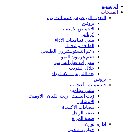
الرئيسية
المنتجات
التغذية الرياضية و دعم التدريب
بروتين
الاحماض الامينية
كرياتين
ملتي فيتامينات الاداء
الطاقة والتحمل
دعم التستوستيرون الطبيعي
دعم هرمون النمو
معززات قبل التدريب
خلال التدريب
بعد التدريب - الاسترداد
بروتين
فيتامينات , أعشاب
ملتي فيتامين
زيت السمك , زيت الكتان , الاوميجا
الاعشاب
مضادات الاكسدة
صحة الرجل
صحة المرأة
ادارة الوزن
حوارق الدهون