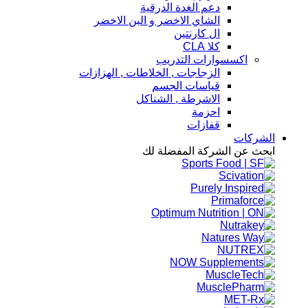
دعم الغدة الدرقية
الشاي الاخضر و البن الاخضر
ال كارنتين
كلا CLA
اكسسوارات التدريب
الزجاجات , الخلاطات , الهزازات
قياسات الجسم
الاشرطة , الشناكل
احزمة
قفازات
الشركات
ابحث عن الشركة المفضلة لك