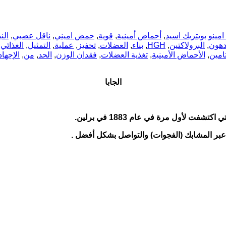
امينو بويتريك اسيد
,
أحماض أمينية
,
قوية
,
حمض اميني
,
ناقل عصبي
,
الن
دهون
,
البرولاكتين
,
HGH
,
بناء
,
العضلات
,
تحفيز
,
عملية
,
التمثيل
,
الغذائي
,
امين
,
الأحماض الأمينية
,
تغذية العضلات
,
فقدان الوزن
,
الحد
,
من
,
الإجهاد
الجابا
شفت لأول مرة في عام 1883 في برلين
.
 عبر المشابك (الفجوات) والتواصل بشكل أفضل
.