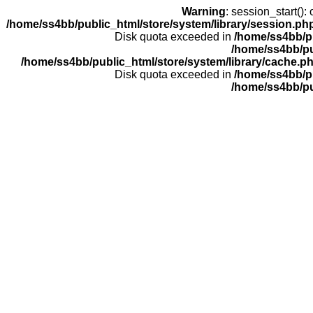
Warning
: session_start(
/home/ss4bb/public_html/store/system/library/session.ph
Disk quota exceeded in
/home/ss4bb/pu
/home/ss4bb/pu
/home/ss4bb/public_html/store/system/library/cache.p
Disk quota exceeded in
/home/ss4bb/pu
/home/ss4bb/pu