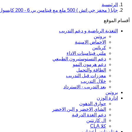
الرئيسية
جابا ( محفز جي اتش ) 500 ملغ مع فيتامين بي 6 - 200 كابسول
أقسام الموقع
التغذية الرياضية و دعم التدريب
بروتين
الاحماض الامينية
كرياتين
ملتي فيتامينات الاداء
دعم التستوستيرون الطبيعي
دعم هرمون النمو
الطاقة والتحمل
معززات قبل التدريب
خلال التدريب
بعد التدريب - الاسترداد
بروتين
ادارة الوزن
حوارق الدهون
الشاي الاخضر و البن الاخضر
دعم الغدة الدرقية
ال كارنتين
كلا CLA
فيتامينات , أعشاب