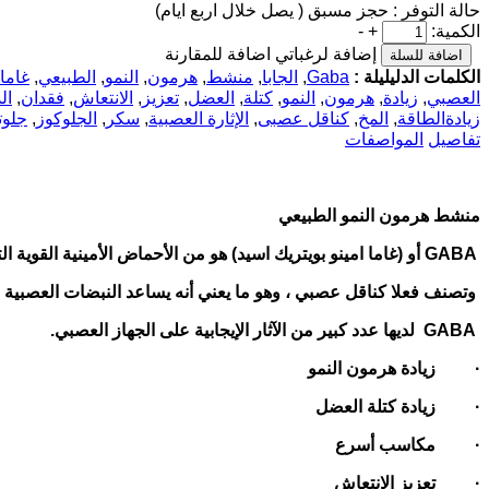
حالة التوفر :
حجز مسبق ( يصل خلال اربع ايام)
الكمية:
+
-
إضافة لرغباتي
اضافة للمقارنة
الكلمات الدليليلة :
Gaba
,
الجابا
,
منشط
,
هرمون
,
النمو
,
الطبيعي
,
غاما 
العصبي
,
زيادة
,
هرمون
,
النمو
,
كتلة
,
العضل
,
تعزيز
,
الانتعاش
,
فقدان
,
ال
زيادةالطاقة
,
المخ
,
كناقل عصبى
,
الإثارة العصبية
,
سكر
,
الجلوكوز
,
جلوت
تفاصيل
المواصفات
منشط هرمون النمو الطبيعي
GABA
أو (غاما امينو بويتريك اسيد) هو من الأحماض الأمينية القوية التي اكت
وتصنف فعلا كناقل عصبي ، وهو ما يعني أنه يساعد النبضات العصبية
GABA
لديها عدد كبير من الآثار الإيجابية على الجهاز العصبي
.
·
زيادة هرمون النمو
·
زيادة كتلة العضل
·
مكاسب أسرع
·
تعزيز الانتعاش