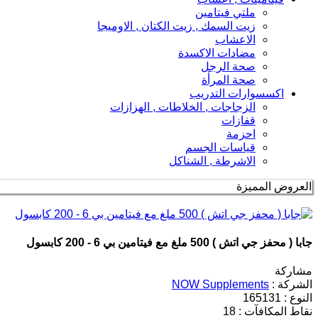
ملتي فيتامين
زيت السمك , زيت الكتان , الاوميجا
الاعشاب
مضادات الاكسدة
صحة الرجل
صحة المرأة
اكسسوارات التدريب
الزجاجات , الخلاطات , الهزازات
قفازات
احزمة
قياسات الجسم
الاشرطة , الشناكل
العروض المميزة
جابا ( محفز جي اتش ) 500 ملغ مع فيتامين بي 6 - 200 كابسول
مشاركة
الشركة :
NOW Supplements
النوع :
165131
نقاط المكافآت :
18