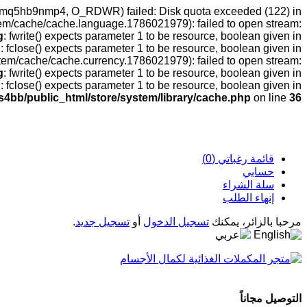
ml9cmq5hb9nmp4, O_RDWR) failed: Disk quota exceeded (122) in
tem/cache/cache.language.1786021979): failed to open stream:
g
: fwrite() expects parameter 1 to be resource, boolean given in
g
: fclose() expects parameter 1 to be resource, boolean given in
stem/cache/cache.currency.1786021979): failed to open stream:
g
: fwrite() expects parameter 1 to be resource, boolean given in
g
: fclose() expects parameter 1 to be resource, boolean given in
s4bb/public_html/store/system/library/cache.php
on line
36
قائمة رغباتي (0)
حسابي
سلة الشراء
إنهاء الطلب
مرحبا بالزائر، يمكنك
تسجيل الدخول
أو
تسجيل جديد
.
التوصيل مجاناً