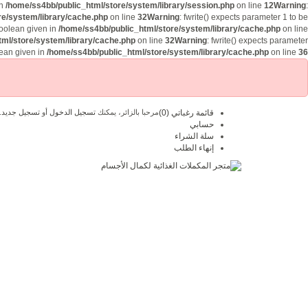
in
/home/ss4bb/public_html/store/system/library/session.php
on line
12
Warning
:
re/system/library/cache.php
on line
32
Warning
: fwrite() expects parameter 1 to be
boolean given in
/home/ss4bb/public_html/store/system/library/cache.php
on line
ml/store/system/library/cache.php
on line
32
Warning
: fwrite() expects parameter
lean given in
/home/ss4bb/public_html/store/system/library/cache.php
on line
36
قائمة رغباتي (0)
مرحبا بالزائر، يمكنك
تسجيل الدخول
أو
تسجيل جديد
.
حسابي
سلة الشراء
إنهاء الطلب