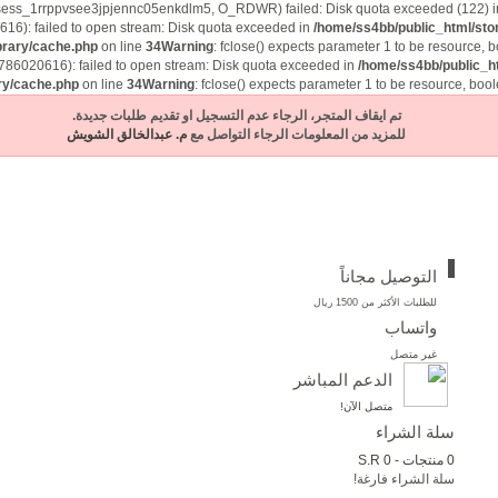
ion/sess_1rrppvsee3jpjennc05enkdlm5, O_RDWR) failed: Disk quota exceeded (122) 
6): failed to open stream: Disk quota exceeded in
/home/ss4bb/public_html/sto
brary/cache.php
on line
34
Warning
: fclose() expects parameter 1 to be resource, 
786020616): failed to open stream: Disk quota exceeded in
/home/ss4bb/public_ht
ry/cache.php
on line
34
Warning
: fclose() expects parameter 1 to be resource, boo
تم ايقاف المتجر، الرجاء عدم التسجيل او تقديم طلبات جديدة.
للمزيد من المعلومات الرجاء التواصل مع
م. عبدالخالق الشويش
التوصيل مجاناً
للطلبات الأكثر من 1500 ريال
واتساب
غير متصل
الدعم المباشر
متصل الآن!
سلة الشراء
0 منتجات - S.R 0
سلة الشراء فارغة!