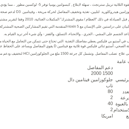
ة الثلاثية تريبل سترنجث ، سهلة لابتلاع , كبسولتين يوميا توفر 5
-
لوكسين مطور ، مما يؤدي الى 
وزامين هيدروكلوريد لتليين، تغذية وتخفيف المفاصل لحركة مريحة ، وفيتامين
D3
لدعم صحة ا
الصيادلة في ذلك "العظام / مقوي المشترك" المكملات الغذائية، 2010 وفقا لتقرير مشترك من
لبيان على دراستين على الإنسان مع 5
-loxin
المتقدمة التي تقيم المشاركين الصحية المشتركة، وبعد 7 أيام، تبدأ النتائج و يست
د الجسم على المشي ، الجري ، والانحناء، التسلق، والقفز - وأي شيء آخر تريد القيام به.
 في أستيو بي فليكس يعطي مفاصلك التغذية التي تحتاج حتى تتمكن من التعامل مع الحياة مع 
ة الصحي، أستيو ثنائي فليكس قوة ثلاثية مع فيتامين
D
يقوي المفاصل ويساعد على الحفاظ على
لى علاج تصلب المفاصل
.
وتشمل كل جرعة 1500 ملغ من الجلوكوزامين
HCI
لتخفيف ودعم مف
 عامة
دعم المفاصل
1500 2000
لرئيسي
جلوكوزامين فيتامين دال
تاب
80
عدد
2
جرعة
40
العبوة
2
استخدام
ع
امريكا