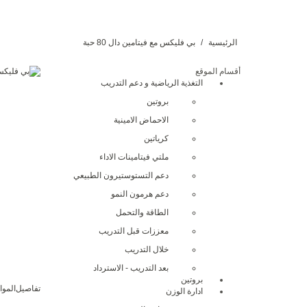
الرئيسية
المنتجات
الشركات
حس
الرئيسية
بي فليكس مع فيتامين دال 80 حبة
أقسام الموقع
التغذية الرياضية و دعم التدريب
بروتين
الاحماض الامينية
كرياتين
ملتي فيتامينات الاداء
دعم التستوستيرون الطبيعي
دعم هرمون النمو
الطاقة والتحمل
معززات قبل التدريب
خلال التدريب
بعد التدريب - الاسترداد
بروتين
تفاصيل
المو
ادارة الوزن