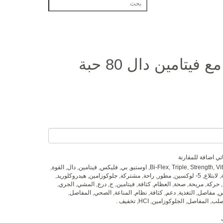
يتامين دال 80 حبة
تي
اضافة للمقارنة
Vi
,
Strength
,
Triple
,
Bi-Flex
,
اوستيو
,
بي
,
فليكس
,
فيتامين
,
دال
,
القوة
,
,
لابتلاع
,
5- لوكسين
,
مطور
,
راحة
,
مشتركة
,
جلوكوزامين
,
هيدروكلوريد
,
,
حركة
,
مريحة
,
صحة
,
العظام
,
كثافة
,
فيتامين
,
ج
,
درع
,
المشي
,
الجري
,
س
,
مفاصل
,
التغذية
,
دعم
,
كثافة
,
نظام
,
المناعة
,
الصحي
,
المفاصل
,
صلب
,
المفاصل
,
الجلوكوزامين
,
HCI
,
تخفيف .