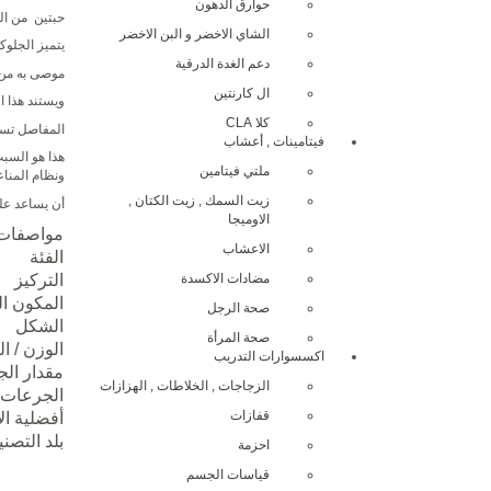
حوارق الدهون
حبتين من القو
الشاي الاخضر و البن الاخضر
يتميز الجلوك
دعم الغدة الدرقية
موصى به من قبل 
ال كارنتين
ويستند هذا ا
كلا CLA
المفاصل تساع
فيتامينات , أعشاب
هذا هو السبب
ملتي فيتامين
ونظام المناع
زيت السمك , زيت الكتان ,
أن يساعد ع
الاوميجا
مواصفات
الاعشاب
الفئة
مضادات الاكسدة
التركيز
المكون ا
صحة الرجل
الشكل
صحة المرأة
الوزن / ال
اكسسوارات التدريب
مقدار ال
الزجاجات , الخلاطات , الهزازات
الجرعات ب
قفازات
أفضلية ال
بلد التصني
احزمة
قياسات الجسم