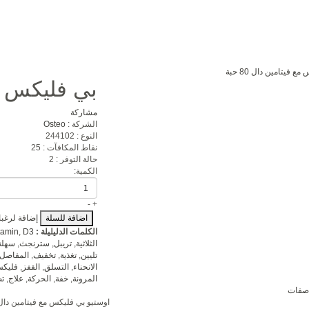
ابي
من نحن
العروض المميزة
الحسابات البنكية
اتصل بنا
بي فليكس مع ف
مشاركة
الشركة :
Osteo
النوع :
244102
نقاط المكافآت :
25
حالة التوفر :
2
الكمية:
-
+
إضافة لرغبا
الكلمات الدليليلة :
D3
,
tamin
الثلاثية
,
تريبل
,
سترنجث
,
سهلة
تليين
,
تغذية
,
تخفيف
,
المفاصل
الانحناء
,
التسلق
,
القفز
,
فليك
المرونة
,
خفة
,
الحركة
,
علاج
,
ت
اصفات
اوستيو بي فليكس مع فيتامين دال