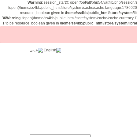
Warning
: session_start(): open(/opt/alt/php54/var/lib/php/sess
fopen(/home/ss4bb/public_html/store/system/cache/cache.language.178602061
resource, boolean given in
/home/ss4bb/public_html/store/system/li
36
Warning
: fopen(/home/ss4bb/public_html/store/system/cache/cache.currency.1
1 to be resource, boolean given in
/home/ss4bb/public_html/store/system/libra