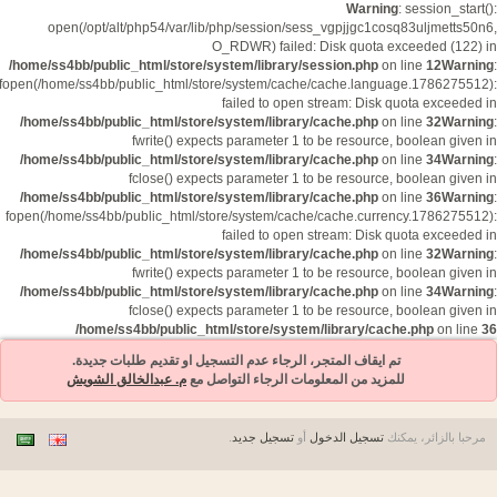
Warning
: session_start():
open(/opt/alt/php54/var/lib/php/session/sess_vgpjjgc1cosq83uljmetts50n6,
O_RDWR) failed: Disk quota exceeded (122) in
/home/ss4bb/public_html/store/system/library/session.php
on line
12
Warning
:
fopen(/home/ss4bb/public_html/store/system/cache/cache.language.1786275512):
failed to open stream: Disk quota exceeded in
/home/ss4bb/public_html/store/system/library/cache.php
on line
32
Warning
:
fwrite() expects parameter 1 to be resource, boolean given in
/home/ss4bb/public_html/store/system/library/cache.php
on line
34
Warning
:
fclose() expects parameter 1 to be resource, boolean given in
/home/ss4bb/public_html/store/system/library/cache.php
on line
36
Warning
:
fopen(/home/ss4bb/public_html/store/system/cache/cache.currency.1786275512):
failed to open stream: Disk quota exceeded in
/home/ss4bb/public_html/store/system/library/cache.php
on line
32
Warning
:
fwrite() expects parameter 1 to be resource, boolean given in
/home/ss4bb/public_html/store/system/library/cache.php
on line
34
Warning
:
fclose() expects parameter 1 to be resource, boolean given in
/home/ss4bb/public_html/store/system/library/cache.php
on line
36
تم ايقاف المتجر، الرجاء عدم التسجيل او تقديم طلبات جديدة.
للمزيد من المعلومات الرجاء التواصل مع
م. عبدالخالق الشويش
مرحبا بالزائر، يمكنك
تسجيل الدخول
أو
تسجيل جديد
.