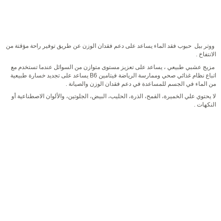
ووتر بيل حبوب فقد الماء يساعد على دعم فقدان الوزن عن طريق توفير راحة مؤقتة من
الانتفاخ .
مزيج عشبي طبيعي ، يساعد على تعزيز مستوى متوازن من السوائل عندما تستخدم مع
اتباع نظام غذائي صحي وممارسة الرياضة فيتامين
B6
يساعد على تجديد خسارة طبيعية
من الماء في الجسم للمساعدة في دعم فقدان الوزن والصيانة .
لا يحتوي علي الخميرة، القمح، الذرة، الحليب، البيض، الجلوتين، والألوان الاصطناعية أو
النكهات .