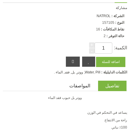
مشاركة
الشركة :
NATROL
النوع :
157105
نقاط المكافآت :
16
حالة التوفر :
2
+
الكمية:
-
الكلمات الدليليلة :
Pill
,
Water
,
ووتر
,
بل
,
فقد
,
الماء .
تفاصيل
المواصفات
ووتر بل حبوب فقد الماء
يساعد في التحكم في الوزن
راحة من الانتفاخ
100
٪
نباتي