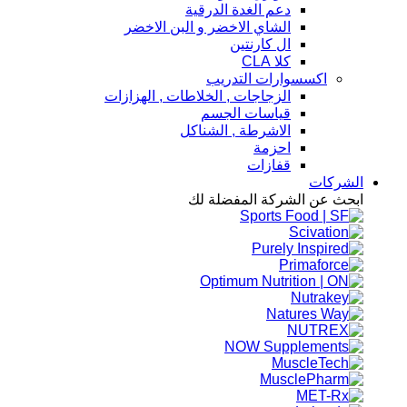
دعم الغدة الدرقية
الشاي الاخضر و البن الاخضر
ال كارنتين
كلا CLA
اكسسوارات التدريب
الزجاجات , الخلاطات , الهزازات
قياسات الجسم
الاشرطة , الشناكل
احزمة
قفازات
الشركات
ابحث عن الشركة المفضلة لك