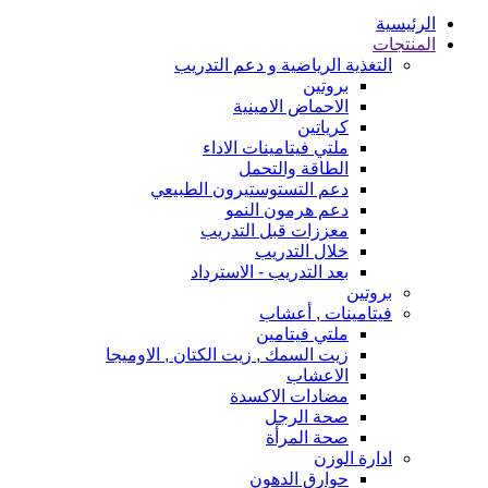
الرئيسية
المنتجات
التغذية الرياضية و دعم التدريب
بروتين
الاحماض الامينية
كرياتين
ملتي فيتامينات الاداء
الطاقة والتحمل
دعم التستوستيرون الطبيعي
دعم هرمون النمو
معززات قبل التدريب
خلال التدريب
بعد التدريب - الاسترداد
بروتين
فيتامينات , أعشاب
ملتي فيتامين
زيت السمك , زيت الكتان , الاوميجا
الاعشاب
مضادات الاكسدة
صحة الرجل
صحة المرأة
ادارة الوزن
حوارق الدهون