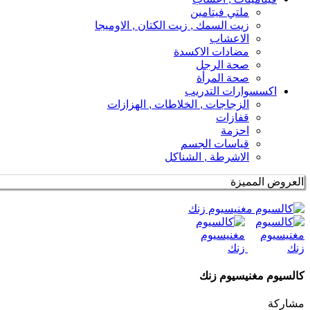
ملتي فيتامين
زيت السمك , زيت الكتان , الاوميجا
الاعشاب
مضادات الاكسدة
صحة الرجل
صحة المرأة
اكسسوارات التدريب
الزجاجات , الخلاطات , الهزازات
قفازات
احزمة
قياسات الجسم
الاشرطة , الشناكل
العروض المميزة
كالسيوم مغنيسيوم زنك
مشاركة