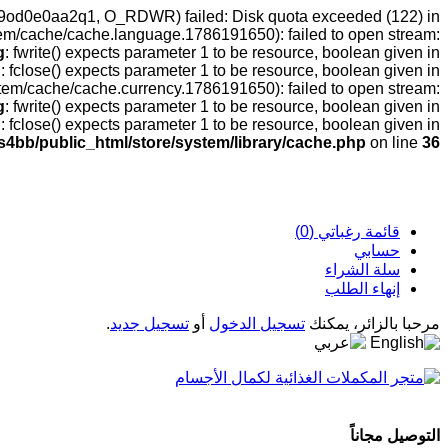
eu69od0e0aa2q1, O_RDWR) failed: Disk quota exceeded (122) in
tem/cache/cache.language.1786191650): failed to open stream:
g
: fwrite() expects parameter 1 to be resource, boolean given in
g
: fclose() expects parameter 1 to be resource, boolean given in
stem/cache/cache.currency.1786191650): failed to open stream:
g
: fwrite() expects parameter 1 to be resource, boolean given in
g
: fclose() expects parameter 1 to be resource, boolean given in
s4bb/public_html/store/system/library/cache.php
on line
36
قائمة رغباتي (0)
حسابي
سلة الشراء
إنهاء الطلب
مرحبا بالزائر، يمكنك
تسجيل الدخول
أو
تسجيل جديد
.
التوصيل مجاناً