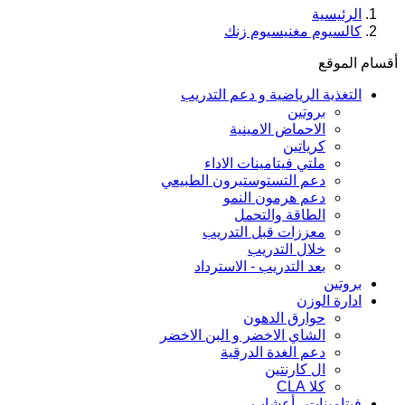
الرئيسية
كالسيوم مغنيسيوم زنك
أقسام الموقع
التغذية الرياضية و دعم التدريب
بروتين
الاحماض الامينية
كرياتين
ملتي فيتامينات الاداء
دعم التستوستيرون الطبيعي
دعم هرمون النمو
الطاقة والتحمل
معززات قبل التدريب
خلال التدريب
بعد التدريب - الاسترداد
بروتين
ادارة الوزن
حوارق الدهون
الشاي الاخضر و البن الاخضر
دعم الغدة الدرقية
ال كارنتين
كلا CLA
فيتامينات , أعشاب