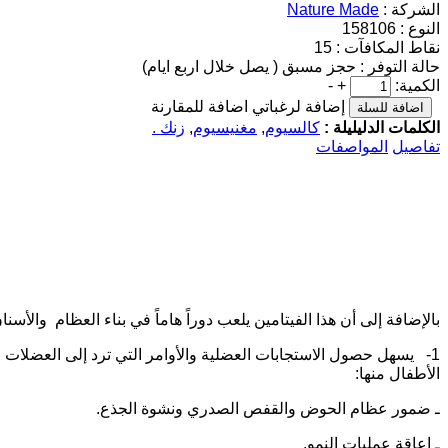
الشركة :
Nature Made
النوع :
158106
نقاط المكافآت :
15
حالة التوفر :
حجز مسبق ( يصل خلال اربع ايام)
الكمية:
+
-
إضافة لرغباتي
اضافة للمقارنة
الكلمات الدليليلة :
كالسيوم
,
مغنيسيوم
,
زنك .
تفاصيل
المواصفات
بالإضافة إلى أن هذا الفيتامين يلعب دوراً هاماً في بناء العظام والأس
1- يسهل حصول الاستجابات العضلية والأوامر التي ترد إلى العضلات
الأطفال منها
:
ـ ضمور عظام الحوض والقفص الصدري ونشوة الجذع
.
ـ إعاقة عمليات النمو
.