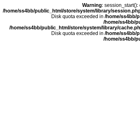
Warning
: session_start(
/home/ss4bb/public_html/store/system/library/session.ph
Disk quota exceeded in
/home/ss4bb/pu
/home/ss4bb/pu
/home/ss4bb/public_html/store/system/library/cache.p
Disk quota exceeded in
/home/ss4bb/pu
/home/ss4bb/pu