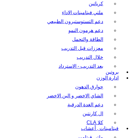
كرياتين
ملتي فيتامينات الاداء
دعم التستوستيرون الطبيعي
دعم هرمون النمو
الطاقة والتحمل
معززات قبل التدريب
خلال التدريب
بعد التدريب - الاسترداد
بروتين
ادارة الوزن
حوارق الدهون
الشاي الاخضر و البن الاخضر
دعم الغدة الدرقية
ال كارنتين
كلا CLA
فيتامينات , أعشاب
ملتي فيتامين