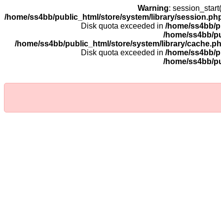
Warning
: session_star
/home/ss4bb/public_html/store/system/library/session.ph
Disk quota exceeded in
/home/ss4bb/pu
/home/ss4bb/pu
/home/ss4bb/public_html/store/system/library/cache.p
Disk quota exceeded in
/home/ss4bb/pu
/home/ss4bb/pu