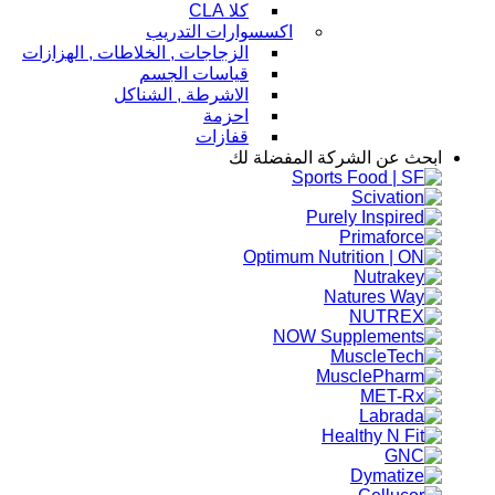
كلا CLA
اكسسوارات التدريب
الزجاجات , الخلاطات , الهزازات
قياسات الجسم
الاشرطة , الشناكل
احزمة
قفازات
ابحث عن الشركة المفضلة لك