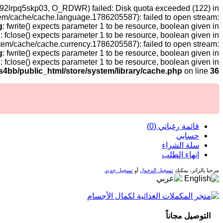
2dv92lrpq5skp03, O_RDWR) failed: Disk quota exceeded (122) in
tem/cache/cache.language.1786205587): failed to open stream:
g
: fwrite() expects parameter 1 to be resource, boolean given in
g
: fclose() expects parameter 1 to be resource, boolean given in
stem/cache/cache.currency.1786205587): failed to open stream:
g
: fwrite() expects parameter 1 to be resource, boolean given in
g
: fclose() expects parameter 1 to be resource, boolean given in
s4bb/public_html/store/system/library/cache.php
on line
36
قائمة رغباتي (0)
حسابي
سلة الشراء
إنهاء الطلب
مرحبا بالزائر، يمكنك
تسجيل الدخول
أو
تسجيل جديد
.
التوصيل مجاناً