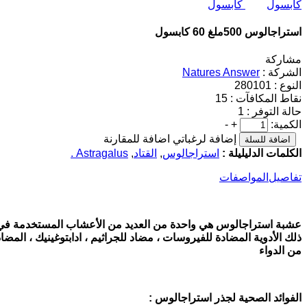
استراجالوس 500ملغ 60 كابسول
مشاركة
الشركة :
Natures Answer
النوع :
280101
نقاط المكافآت :
15
حالة التوفر :
1
الكمية:
+
-
إضافة لرغباتي
اضافة للمقارنة
الكلمات الدليليلة :
استراجالوس
,
القتاد
,
Astragalus .
تفاصيل
المواصفات
عشبة استراجالوس هي واحدة من العديد من الأعشاب المستخدمة في ال
ذلك الأدوية المضادة للفيروسات ، مضاد للجراثيم ، ادابتوغينيك ، ا
من الدواء
الفوائد الصحية لجذر استراجالوس
: