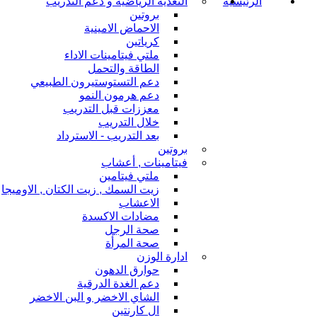
الرئيسية
التغذية الرياضية و دعم التدريب
بروتين
الاحماض الامينية
كرياتين
ملتي فيتامينات الاداء
الطاقة والتحمل
دعم التستوستيرون الطبيعي
دعم هرمون النمو
معززات قبل التدريب
خلال التدريب
بعد التدريب - الاسترداد
بروتين
فيتامينات , أعشاب
ملتي فيتامين
زيت السمك , زيت الكتان , الاوميجا
الاعشاب
مضادات الاكسدة
صحة الرجل
صحة المرأة
ادارة الوزن
حوارق الدهون
دعم الغدة الدرقية
الشاي الاخضر و البن الاخضر
ال كارنتين