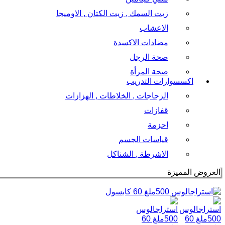
زيت السمك , زيت الكتان , الاوميجا
الاعشاب
مضادات الاكسدة
صحة الرجل
صحة المرأة
اكسسوارات التدريب
الزجاجات , الخلاطات , الهزازات
قفازات
احزمة
قياسات الجسم
الاشرطة , الشناكل
العروض المميزة