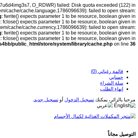
q527u6d4img3s7, O_RDWR) failed: Disk quota exceeded (122) in
tem/cache/cache.language.1786096639): failed to open stream:
g
: fwrite() expects parameter 1 to be resource, boolean given in
g
: fclose() expects parameter 1 to be resource, boolean given in
stem/cache/cache.currency.1786096639): failed to open stream:
g
: fwrite() expects parameter 1 to be resource, boolean given in
g
: fclose() expects parameter 1 to be resource, boolean given in
s4bb/public_html/store/system/library/cache.php
on line
36
قائمة رغباتي (0)
حسابي
سلة الشراء
إنهاء الطلب
مرحبا بالزائر، يمكنك
تسجيل الدخول
أو
تسجيل جديد
.
التوصيل مجاناً