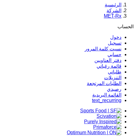
الرئيسية
الشركة
MET-Rx
الحساب
دخول
تسجيل
نسيت كلمة المرور
حسابي
دفتر العناويين
قائمة رغباتي
طلباتي
التنزيلات
الطلبات المرتجعة
رصيدي
القائمة البريدية
text_recurring