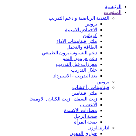
الرئيسية
المنتجات
التغذية الرياضية و دعم التدريب
بروتين
الاحماض الامينية
كرياتين
ملتي فيتامينات الاداء
الطاقة والتحمل
دعم التستوستيرون الطبيعي
دعم هرمون النمو
معززات قبل التدريب
خلال التدريب
بعد التدريب - الاسترداد
بروتين
فيتامينات , أعشاب
ملتي فيتامين
زيت السمك , زيت الكتان , الاوميجا
الاعشاب
مضادات الاكسدة
صحة الرجل
صحة المرأة
ادارة الوزن
حوارق الدهون