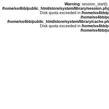
Warning
: session_start(
/home/ss4bb/public_html/store/system/library/session.ph
Disk quota exceeded in
/home/ss4bb/pu
/home/ss4bb/pu
/home/ss4bb/public_html/store/system/library/cache.p
Disk quota exceeded in
/home/ss4bb/pu
/home/ss4bb/pu