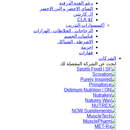
دعم الغدة الدرقية
الشاي الاخضر و البن الاخضر
ال كارنتين
كلا CLA
اكسسوارات التدريب
الزجاجات , الخلاطات , الهزازات
قياسات الجسم
الاشرطة , الشناكل
احزمة
قفازات
الشركات
ابحث عن الشركة المفضلة لك